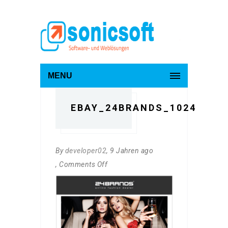
MENU
EBAY_24BRANDS_1024
By
developer02
, 9 Jahren ago
, Comments Off