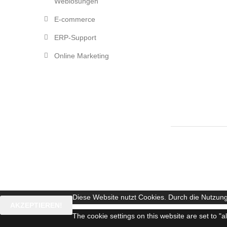
Weblösungen
E-commerce
ERP-Support
Online Marketing
Diese Website nutzt Cookies. Durch die Nutzung
AKZEPTIEREN!
The cookie settings on this website are set to "a