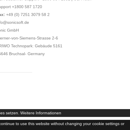
upport +1800 587 1720
ax:
+49 (0) 7251 3079 58 2
fo@sonicsoft.de
onic GmbH
erner-von-Siemens-Strasse 2-6
RIWO Technopark: Gebäude 5161
6646 Bruchsal- Germany
ies setzen.
Weitere Informationen
continue to use this website without changing your cookie settings or