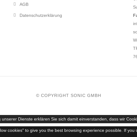
AGB
S
Datenschutzerklärung
F
in
s
W
T
7
© COPYRIGHT SONIC GMBH
 unserer Dienste erklären Sie sich damit einverstanden, dass wir Cook
llow cookies" to give you the best browsing experience possible. If you 