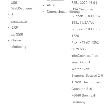
und
7251 3079 46 9 |
AGB
Weblösungen
USA Customer
Datenschutzerklärung
E-
Support +1800 934
commerce
1531 | USA Tech
ERP-
Support +1800 587
Support
1720
Online
Fax:
+49 (0) 7251
Marketing
3079 58 2
info@sonicsoft.de
sonic GmbH
Werner-von-
Siemens-Strasse 2-6
TRIWO Technopark:
Gebäude 5161
76646 Bruchsal-
Germany