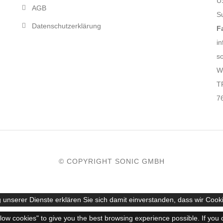
U
AGB
S
Datenschutzerklärung
F
in
s
W
T
7
© COPYRIGHT SONIC GMBH
 unserer Dienste erklären Sie sich damit einverstanden, dass wir Cook
llow cookies" to give you the best browsing experience possible. If you 