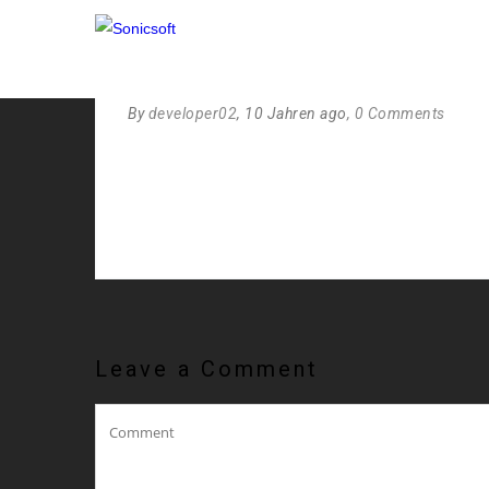
HOME2-BANNER
By
developer02
, 10 Jahren ago
, 0 Comments
Leave a Comment