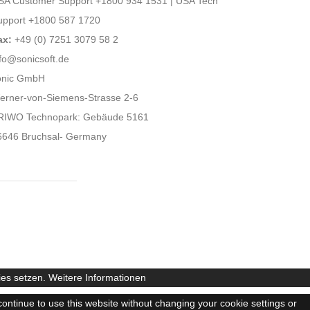
SA Customer Support +1800 934 1531 | USA Tech
upport +1800 587 1720
ax:
+49 (0) 7251 3079 58 2
fo@sonicsoft.de
onic GmbH
erner-von-Siemens-Strasse 2-6
RIWO Technopark: Gebäude 5161
6646 Bruchsal- Germany
ies setzen.
Weitere Informationen
continue to use this website without changing your cookie settings or