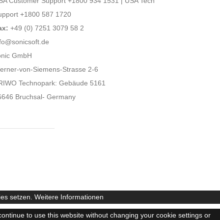
SA Customer Support +1800 934 1531 | USA Tech
upport +1800 587 1720
ax:
+49 (0) 7251 3079 58 2
fo@sonicsoft.de
onic GmbH
erner-von-Siemens-Strasse 2-6
RIWO Technopark: Gebäude 5161
6646 Bruchsal- Germany
ies setzen.
Weitere Informationen
continue to use this website without changing your cookie settings or