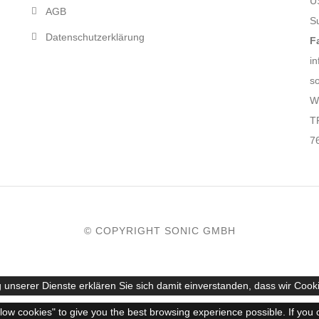
U
AGB
S
Datenschutzerklärung
F
in
s
W
T
7
© COPYRIGHT SONIC GMBH
 unserer Dienste erklären Sie sich damit einverstanden, dass wir Cook
llow cookies" to give you the best browsing experience possible. If you 