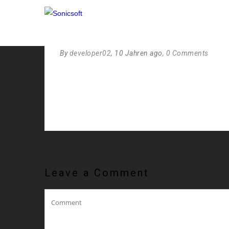
PARTNER7
By
developer02
, 10 Jahren ago
, 0 Comments
Leave a Comment